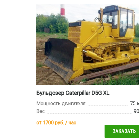
Бульдозер Caterpillar D5G XL
Мощность двигателя:
75 
Вес:
9
от
1700
руб. / час
ЗАКАЗАТЬ