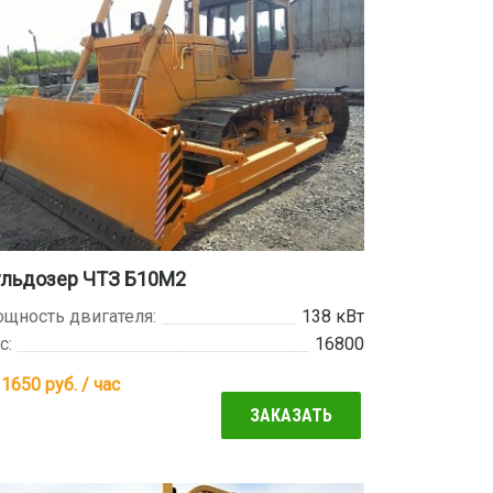
ульдозер ЧТЗ Б10М2
щность двигателя:
138 кВт
с:
16800
т
1650
руб. / час
ЗАКАЗАТЬ