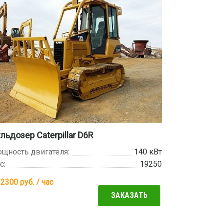
льдозер Caterpillar D6R
щность двигателя:
140 кВт
с:
19250
т
2300
руб. / час
ЗАКАЗАТЬ