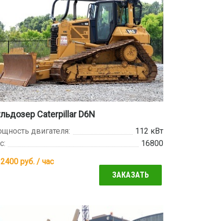
льдозер Caterpillar D6N
щность двигателя:
112 кВт
с:
16800
т
2400
руб. / час
ЗАКАЗАТЬ