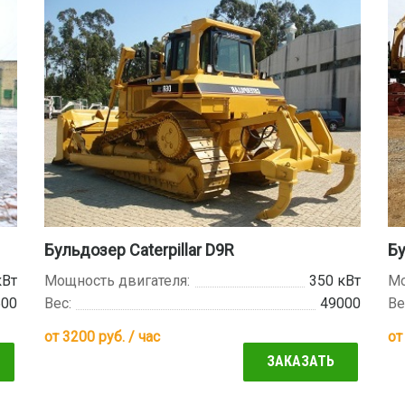
Бульдозер Caterpillar D9R
Бу
кВт
Мощность двигателя:
350 кВт
Мо
500
Вес:
49000
Ве
от
3200
руб. / час
о
ЗАКАЗАТЬ