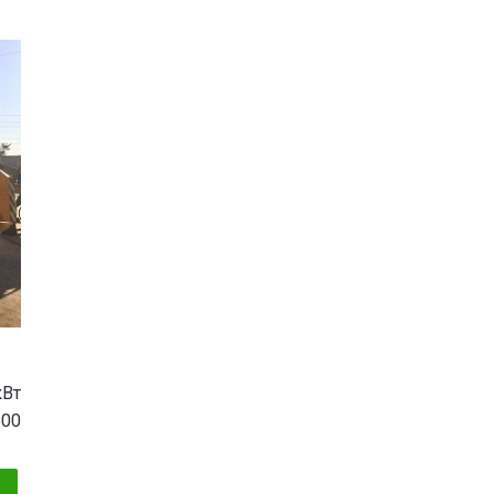
кВт
500