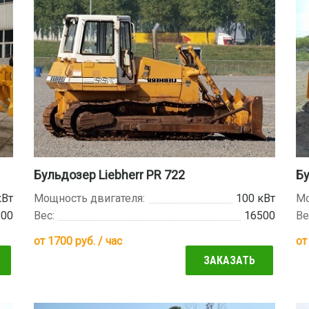
Бульдозер Liebherr PR 722
Б
кВт
Мощность двигателя:
100 кВт
Мо
500
Вес:
16500
Ве
от
1700
руб. / час
о
ЗАКАЗАТЬ