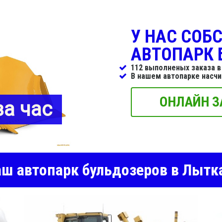
У НАС СОБ
АВТОПАРК 
112 выполненых заказа в
В нашем автопарке насч
ОНЛАЙН З
за час
ш автопарк бульдозеров в Лытк