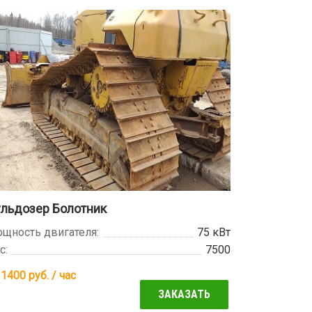
ульдозер Болотник
щность двигателя:
75 кВт
с:
7500
т
1400
руб. / час
ЗАКАЗАТЬ