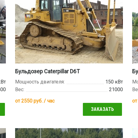
Бульдозер Caterpillar D6T
Бу
кВт
Мощность двигателя:
150 кВт
Мо
400
Вес:
21000
Ве
от
2550
руб. / час
о
ЗАКАЗАТЬ