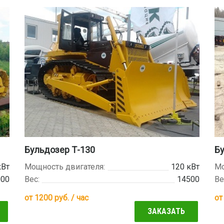
Бульдозер Т-130
Б
кВт
Мощность двигателя:
120 кВт
Мо
000
Вес:
14500
Ве
от
1200
руб. / час
о
ЗАКАЗАТЬ