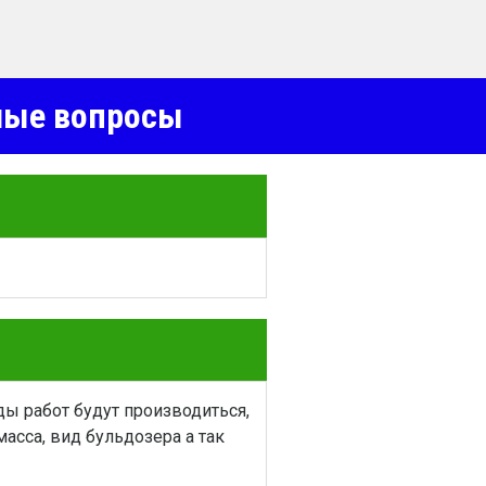
емые вопросы
ы работ будут производиться,
асса, вид бульдозера а так