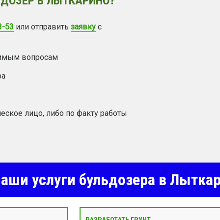
ЬДОЗЕР В ЛЫТКАРИНО?
3-53
или отправить
заявку
с
димым вопросам
ра
еское лицо, либо по факту работы
аши услуги бульдозера в Лытка